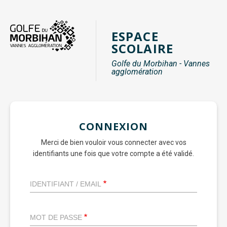
Aller
au
ESPACE
contenu
SCOLAIRE
principal
Golfe du Morbihan - Vannes
agglomération
CONNEXION
Merci de bien vouloir vous connecter avec vos
identifiants une fois que votre compte a été validé.
IDENTIFIANT / EMAIL
MOT DE PASSE