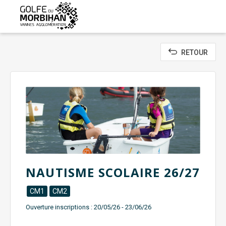
Aller
au
contenu
principal
RETOUR
NAUTISME SCOLAIRE 26/27
CM1
CM2
Ouverture inscriptions :
20/05/26 - 23/06/26