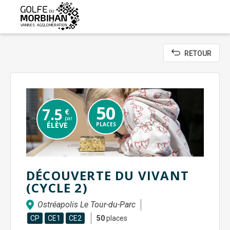
Aller
au
contenu
principal
RETOUR
50
7.5
€
par
ÉLÈVE
PLACES
DÉCOUVERTE DU VIVANT
(CYCLE 2)
Ostréapolis Le Tour-du-Parc
CP
CE1
CE2
50
places