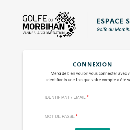
Aller
au
ESPACE 
contenu
principal
Golfe du Morbih
CONNEXION
Merci de bien vouloir vous connecter avec 
identifiants une fois que votre compte a été va
IDENTIFIANT / EMAIL
MOT DE PASSE