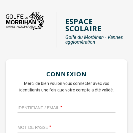
Aller
au
ESPACE
contenu
SCOLAIRE
principal
Golfe du Morbihan - Vannes
agglomération
CONNEXION
Merci de bien vouloir vous connecter avec vos
identifiants une fois que votre compte a été validé.
IDENTIFIANT / EMAIL
MOT DE PASSE