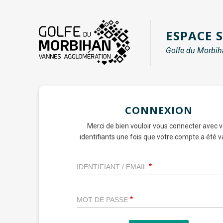
Aller
au
ESPACE 
contenu
principal
Golfe du Morbih
CONNEXION
Merci de bien vouloir vous connecter avec 
identifiants une fois que votre compte a été va
IDENTIFIANT / EMAIL
MOT DE PASSE